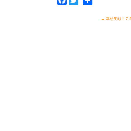
Facebook
Twitter
共
有
←
幸せ笑顔！７