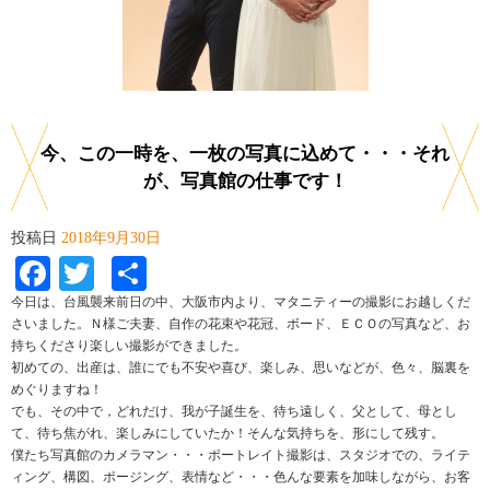
今、この一時を、一枚の写真に込めて・・・それ
が、写真館の仕事です！
投稿日
2018年9月30日
Facebook
Twitter
共
有
今日は、台風襲来前日の中、大阪市内より、マタニティーの撮影にお越しくだ
さいました。Ｎ様ご夫妻、自作の花束や花冠、ボード、ＥＣＯの写真など、お
持ちくださり楽しい撮影ができました。
初めての、出産は、誰にでも不安や喜び、楽しみ、思いなどが、色々、脳裏を
めぐりますね！
でも、その中で，どれだけ、我が子誕生を、待ち遠しく、父として、母とし
て、待ち焦がれ、楽しみにしていたか！そんな気持ちを、形にして残す。
僕たち写真館のカメラマン・・・ポートレイト撮影は、スタジオでの、ライテ
ィング、構図、ポージング、表情など・・・色んな要素を加味しながら、お客