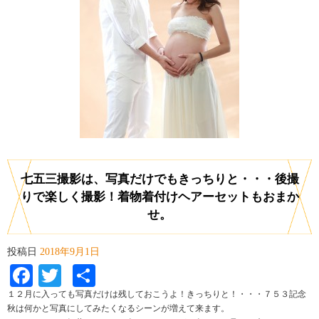
七五三撮影は、写真だけでもきっちりと・・・後撮
りで楽しく撮影！着物着付けヘアーセットもおまか
せ。
投稿日
2018年9月1日
Facebook
Twitter
共
有
１２月に入っても写真だけは残しておこうよ！きっちりと！・・・７５３記念
秋は何かと写真にしてみたくなるシーンが増えて来ます。