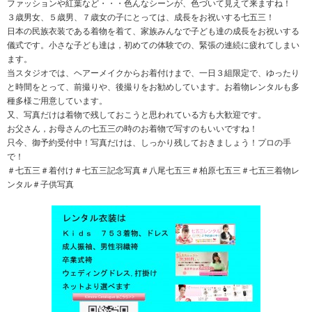
ファッションや紅葉など・・・色んなシーンが、色づいて見えて来ますね！
３歳男女、５歳男、７歳女の子にとっては、成長をお祝いする七五三！
日本の民族衣装である着物を着て、家族みんなで子ども達の成長をお祝いする
儀式です。小さな子ども達は，初めての体験での、緊張の連続に疲れてしまい
ます。
当スタジオでは、ヘアーメイクからお着付けまで、一日３組限定で、ゆったり
と時間をとって、前撮りや、後撮りをお勧めしています。お着物レンタルも多
種多様ご用意しています。
又、写真だけは着物で残しておこうと思われている方も大歓迎です。
お父さん，お母さんの七五三の時のお着物で写すのもいいですね！
只今、御予約受付中！写真だけは、しっかり残しておきましょう！プロの手
で！
＃七五三＃着付け＃七五三記念写真＃八尾七五三＃柏原七五三＃七五三着物レ
ンタル＃子供写真