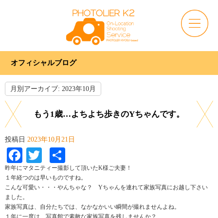
オフィシャルブログ
月別アーカイブ:
2023年10月
もう1歳…よちよち歩きのYちゃんです。
投稿日
2023年10月21日
Facebook
Twitter
共
有
昨年にマタニティー撮影して頂いたK様ご夫妻！
１年経つのは早いものですね。
こんな可愛い・・・やんちゃな？ Yちゃんを連れて家族写真にお越し下さい
ました。
家族写真は、自分たちでは、なかなかいい瞬間が撮れませんよね。
１年に一度は、写真館で素敵な家族写真を残しませんか？