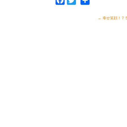
Facebook
Twitter
共
有
←
幸せ笑顔！７