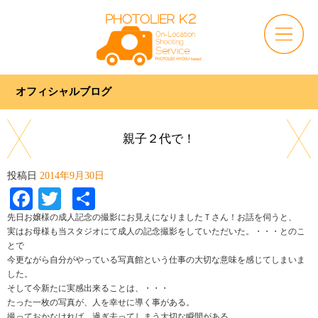
オフィシャルブログ
親子２代で！
投稿日
2014年9月30日
Facebook
Twitter
共
有
先日お嬢様の成人記念の撮影にお見えになりましたＴさん！お話を伺うと、
実はお母様も当スタジオにて成人の記念撮影をしていただいた。・・・とのこ
とで
今更ながら自分がやっている写真館という仕事の大切な意味を感じてしまいま
した。
そして今新たに実感出来ることは、・・・
たった一枚の写真が、人を幸せに導く事がある。
撮っておかなければ、過ぎ去ってしまう大切な瞬間がある。