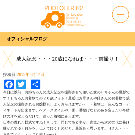
オフィシャルブログ
成人記念・・・20歳になれば・・・前撮り！
投稿日
2015年5月17日
Facebook
Twitter
共
有
今日は以前、お姉ちゃんの成人記念を撮影させて頂いた妹のＨちゃんの撮影で
す！もちろんお着物での２０歳フォト！最近はお母さんや姉さんのお着物で成
人記念の撮影されるお嬢様も、よくおられますが・・・着物は、色んなコーデ
ィネートが出来ます。ヘアースタイルや、帯、帯揚げなどの色を変えたり帯結
びの形を変えるだけで、違った着物にみえます。
日本の優れた様式ですね！そして、同じである事が、家族から次の世代に受け
継がれてゆく何かを、伝えてゆくものだと、最近良く思います。Ｈさん・・・
おめでとう・・・２０歳！tomo-k