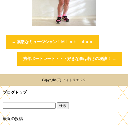
←
素敵なミュージシャン！Ｍｉｎｔ ｄｕｏ
熟年ポートレート・・・好きな事は若さの秘訣！
→
Copyright (C) フォトリエＫ２
ブログトップ
最近の投稿