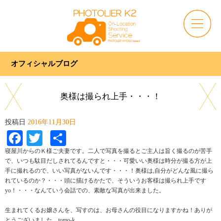
オフィシャルブログ
奥様は撮られ上手・・・！
投稿日
2016年11月30日
Facebook
Twitter
共
有
寝屋川からのＫ様ご夫妻です。二人で写真を撮るとご主人は旨く撮るのが苦手
で、いつも駄目だしされてるんですと・・・可愛いい奥様は時分が撮る方が上
手に撮れるので、いい写真がないんです・・・！奥様は,自分がどんな風に撮ら
れているのか？・・・頭に描けるかたで、そういうお客様は撮られ上手です
yo！・・・なんていう会話での、素敵な写真が出来ました。
生まれてくるお嬢さんを、写すのは、お母さんの役目になりますかね！ありが
とうございました。tomo-k