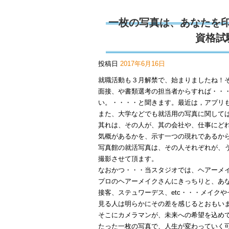
一枚の写真は、あなたを
資格試
投稿日
2017年6月16日
就職活動も３月解禁で、始まりましたね！
面接、や書類選考の担当者からすれば・・・
い。・・・・と聞きます。最近は，アプリ
また、大学などでも就活用の写真に関して
其れは、その人が、其の会社や、仕事にど
気概があるかを、示す一つの現れであるか
写真館の就活写真は、その人それぞれが、
撮影させて頂ます。
なおかつ・・・当スタジオでは、ヘアーメ
プロのヘアーメイクさんにきっちりと、あ
接客、ステュワーデス、etc・・・メイク
見る人は明らかにその差を感じるとおもい
そこにカメラマンが、未来への希望を込め
たった一枚の写真で、人生が変わっていく