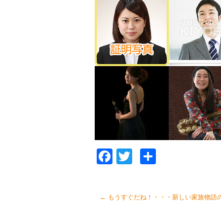
Facebook
Twitter
共
有
←
もうすぐだね！・・・新しい家族物語