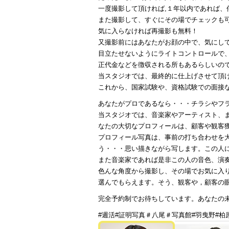
一度撮影して頂ければ,１年以内であれば、
また撮影して、すぐにその場でチェックも可
気に入らなければ再撮影も無料！
又撮影前にはあなたがお顔の中で、気にし
目立たせないようにライトコントロールで
正代金などを徴収される所もあるらしいの
当スタジオでは、最終的に仕上げさせて頂
これから、国家試験や、資格試験での面接
あなたがプロであるなら・・・チラシやフ
当スタジオでは、音楽家やアーティスト、
なたの大切なプロフィールは、顧客や観客
プロフィール写真は、事前の打ち合わせを
う・・・思い描きながら写します。この人
また音楽家であれば是非この人の音色、演
色んな角度から撮影し、その場でお気に入
選んでもらえます。そう、観客や，顧客の
完全予約制でお待ちしています。あなたの未
#週活#証明写真＃八尾＃写真館#羽曳野#柏