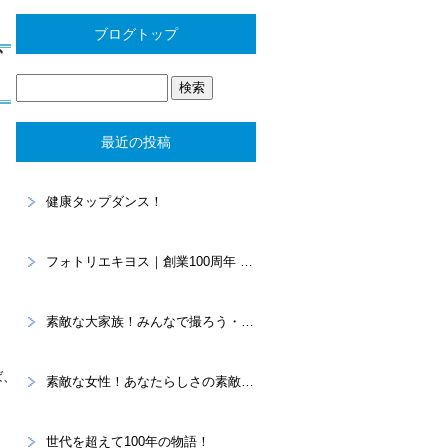
ブログトップ
、
最近の投稿
健康タップダンス！
フォトリエキヨス｜創業100周年 “あなたらしさ”を写真に残すスタジオ
素敵な大家族！みんなで撮ろう・・・家族記念。
ば、
素敵な女性！あなたらしさの素敵を大切に！プロフィール撮影
世代を超えて100年の物語！