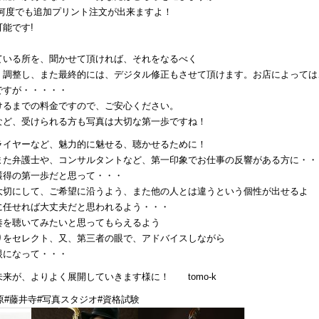
何度でも追加プリント注文が出来ますよ！
能です!
ている所を、聞かせて頂ければ、それをなるべく
、調整し、また最終的には、デジタル修正もさせて頂けます。お店によっては
ですが・・・・・
けるまでの料金ですので、ご安心ください。
など、受けられる方も写真は大切な第一歩ですね！
ライヤーなど、魅力的に魅せる、聴かせるために！
また弁護士や、コンサルタントなど、第一印象でお仕事の反響がある方に・・
獲得の第一歩だと思って・・・
大切にして、ご希望に沿うよう、また他の人とは違うという個性が出せるよ
に任せれば大丈夫だと思われるよう・・・
奏を聴いてみたいと思ってもらえるよう
りをセレクト、又、第三者の眼で、アドバイスしながら
眼になって・・・
来が、よりよく展開していきます様に！ tomo-k
原#藤井寺#写真スタジオ#資格試験