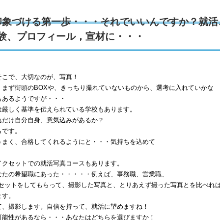
印象づける第一歩・・・それでいいんですか？就活
験、プロフィール，宣材に・・・
そこで、大切なのが、写真！
まず街頭のBOXや、きっちり撮れていないものから、選考に入れていかな
もあるようですが・・・
は厳しく基準を伝えられている学校もあります。
れだけ自分自身、意気込みがあるか？
らです。
うまく、合格してくれるようにと・・・気持ちを込めて
イクセットでの就活写真コースもあります。
なたの希望職にあった・・・・・例えば、事務職、営業職、
やセットをしてもらって、撮影した写真と、とりあえず撮った写真とを比べれ
ます。
て、撮影します。自信を持って、就活に望めますね！
可能性があるなら・・・あなたはどちらを選びますか！