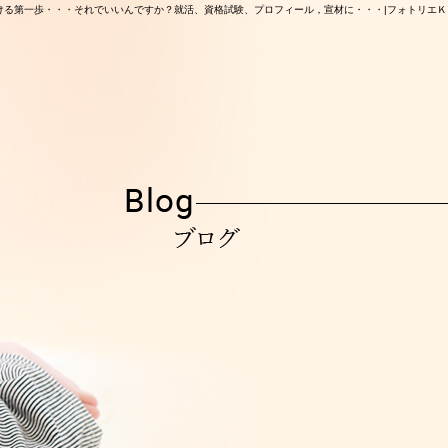
ける第一歩・・・それでいいんですか？就活、資格試験、プロフィール，宣材に・・・|フォトリエＫ