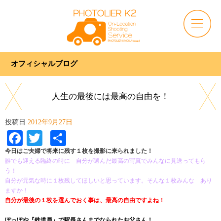
オフィシャルブログ
人生の最後には最高の自由を！
投稿日
2012年9月27日
Facebook
Twitter
共
有
今日はご夫婦で将来に残す１枚を撮影に来られました！
誰でも迎える臨終の時に 自分が選んだ最高の写真でみんなに見送ってもら
う！
自分が元気な時に１枚残してほしいと思っています。そんな１枚みんな あり
ますか！
自分が最後の１枚を選んでおく事は、最高の自由ですよね！
ぽっぽや『鉄道員』で駅長さんまでなられたお父さん！