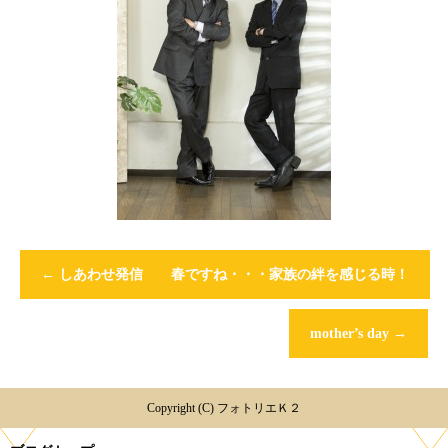
←
しあわせ発信 春ですね・・・家族の絆を感じる時！
mother’s day
→
Copyright (C) フォトリエＫ２