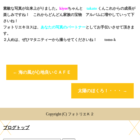
素敵な写真が出来上がりました。
kiyoe
ちゃんと
takato
くんこれからの成長が
楽しみですね！ これからどんどん家族の宝物 アルバムに増やしていって下
さいね！
フォトリエキヨスは、
あなたの写真のパートナー
としてお手伝いさせて頂きま
す。
２人めは、ぜひマタニティーから撮らせてくださいね！ tomo-k
←
海の風が心地良いＣＡＦＥ
太陽のほくろ！・・・
→
Copyright (C) フォトリエＫ２
ブログトップ