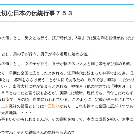
大切な日本の伝統行事７５３
きの儀」とし、男女とも行う。江戸時代は、3歳までは髪を剃る習慣があった
」とし、男の子が行う。男子が袴を着用し始める儀。
きの儀」とし、女の子が行う。女子が幅の広い大人と同じ帯を結び始める儀。
なり、早期に全国に広まったとされる。江戸時代に始まった神事である為、旧
神事とは、感謝をささげ祝うことが大切であるため、現在では、時期にこだわ
よい）。出雲大社に神が集まるとされる、神在月（他の地方では「神無月」）
１５日となったと言う説もあるが、実際には曖昧。現代でも、日付こだわらず
いう目安で、その頃、自由に行われている。このように、定義が画一化されて
、
上方
発祥の習俗としては
十三詣り
があり、これも徐々に全国に広がりつつあ
や天変地異、・・・
る事もいいかもしれませんが、その意味を知って、本当に成長を祝い、無事に
！
杯ですね！そんな親御さんの気持ちも込めて