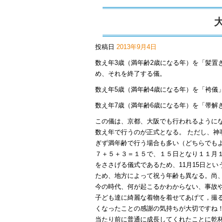
投稿日
2013年9月4日
数え年3歳（満年齢2歳になる年）を「髪置
め、それを終了する儀。
数え年5歳（満年齢4歳になる年）を「袴儀
数え年7歳（満年齢6歳になる年）を「帯解
この儀は、京都、大阪でも行われるように
数え年で行うのが正式となる。 ただし、
ぎず満年齢で行う場合も多い（どちらでも
７＋５＋３＝１５で、１５日となり１１月
をささげる儀式であるため、11月15日と
ため、地方によって祝う年齢も異なる。尚
今の時代、何が起こるかわからない、事故
子ども達に綺麗な着物を着せてあげて，撮
くなったことの感謝の気持ちが大切ですね
当たり前に普通に成長してくれたことに乾