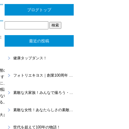
ブログトップ
た
最近の投稿
健康タップダンス！
暦の
フォトリエキヨス｜創業100周年 “あなたらしさ”を写真に残すスタジオ
りす
に、
感謝
素敵な大家族！みんなで撮ろう・・・家族記念。
いない
る。
素敵な女性！あなたらしさの素敵を大切に！プロフィール撮影
大き
世代を超えて100年の物語！