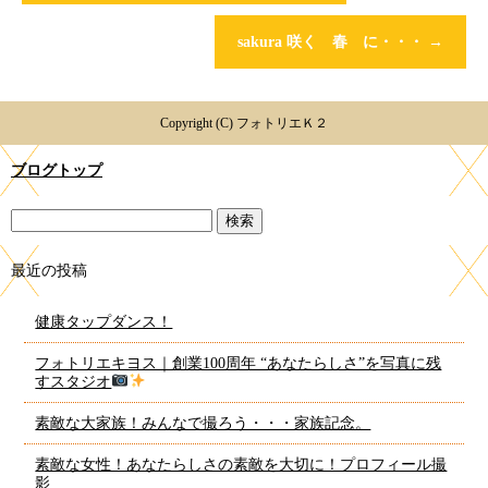
sakura 咲く 春 に・・・
→
Copyright (C) フォトリエＫ２
ブログトップ
最近の投稿
健康タップダンス！
フォトリエキヨス｜創業100周年 “あなたらしさ”を写真に残
すスタジオ
素敵な大家族！みんなで撮ろう・・・家族記念。
素敵な女性！あなたらしさの素敵を大切に！プロフィール撮
影