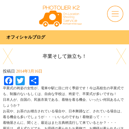
オフィシャルブログ
卒業そして旅立ち！
投稿日
2014年3月16日
Facebook
Twitter
共
有
卒業式の袴姿の女性が、電車や駅に目に付く季節です！今は高校生の卒業式で
も、制服のないもしくは、自由な学校は、袴姿で、卒業式が多いですね！
日本人が、自国の、民族衣装である、着物を着る機会、いったい何回あるんで
しょうか？
お花や、お茶のお稽古されている場合や、日本舞踊など、されている場合は、
着る機会も多いでしょうが・・・いいものですね！着物姿って・・・
着物屋さんに、聞くと、最近はまた古典柄流行して来ているとか？・・・
最近は、成人式などでも、お母様の着られたお着物で、お嬢様が着られるパタ