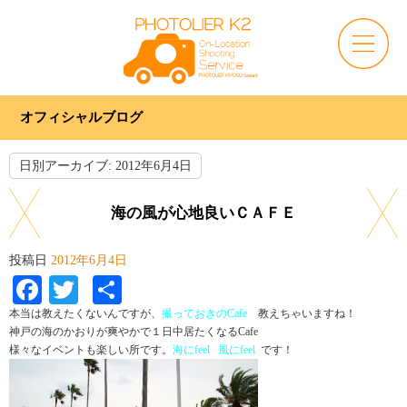
オフィシャルブログ
日別アーカイブ:
2012年6月4日
海の風が心地良いＣＡＦＥ
投稿日
2012年6月4日
Facebook
Twitter
共
有
本当は教えたくないんですが、
撮っておきのCafe
教えちゃいますね！
神戸の海のかおりが爽やかで１日中居たくなるCafe
様々なイベントも楽しい所です。
海にfeel 風にfeel
です！