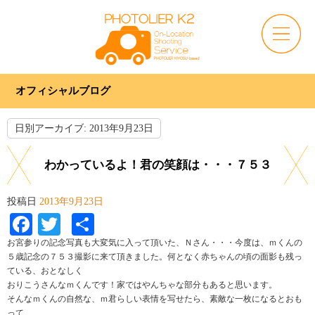
オフィシャルブログ
日別アーカイブ:
2013年9月23日
わかっているよ！君の笑顔は・・・７５３
投稿日
2013年9月23日
Facebook
Twitter
共
有
お宮参りの記念写真も大変気に入って頂いた、Ｎさん・・・今度は、ｍくんの
５歳記念の７５３撮影に来て頂きました。何となく赤ちゃんの頃の面影も残っ
ている、おとなしく
おりこうさんなｍくんです！家ではやんちゃな部分もあると思います。
そんなｍくんの自然な、ｍ君らしい表情を写せたら、素敵な一枚になるとおも
って