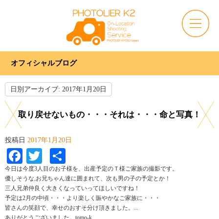
オフィシャルブログ
日別アーカイブ:
2017年1月20日
取り戻せないもの・・・それは・・・命と写真！
投稿日
2017年1月20日
Facebook
Twitter
共
有
今日は今度3人目のお子様を、出産予定のＴ様ご家族の撮影です。
優しそうな,お兄ちゃん達に囲まれて、次も男の子の予定とか！
三人兄弟仲良く大きくなっていってほしいですね！
予定は2月の中頃・・・より楽しく賑やかなご家族に・・・
皆さんの笑顔で、幸せのおすそ分け頂きました。...
ありがとうございました。tomo-k