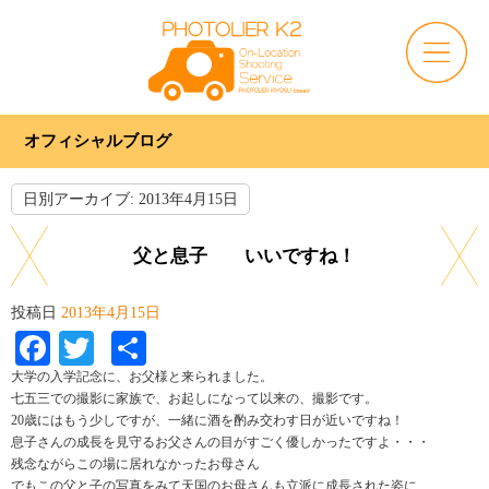
オフィシャルブログ
日別アーカイブ:
2013年4月15日
父と息子 いいですね！
投稿日
2013年4月15日
Facebook
Twitter
共
有
大学の入学記念に、お父様と来られました。
七五三での撮影に家族で、お起しになって以来の、撮影です。
20歳にはもう少しですが、一緒に酒を酌み交わす日が近いですね！
息子さんの成長を見守るお父さんの目がすごく優しかったですよ・・・
残念ながらこの場に居れなかったお母さん
でもこの父と子の写真をみて天国のお母さんも立派に成長された姿に