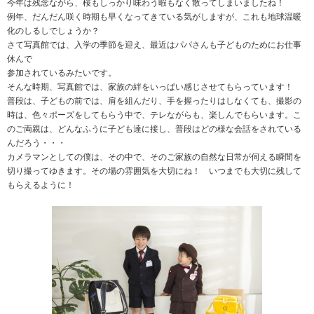
有
今年は残念ながら、桜もしっかり味わう暇もなく散ってしまいましたね！
例年、だんだん咲く時期も早くなってきている気がしますが、これも地球温暖
化のしるしでしょうか？
さて写真館では、入学の季節を迎え、最近はパパさんも子どものためにお仕事
休んで
参加されているみたいです。
そんな時期、写真館では、家族の絆をいっぱい感じさせてもらっています！
普段は、子どもの前では、肩を組んだり、手を握ったりはしなくても、撮影の
時は、色々ポーズをしてもらう中で、テレながらも、楽しんでもらいます。こ
のご両親は、どんなふうに子ども達に接し、普段はどの様な会話をされている
んだろう・・・
カメラマンとしての僕は、その中で、そのご家族の自然な日常が伺える瞬間を
切り撮ってゆきます。その場の雰囲気を大切にね！ いつまでも大切に残して
もらえるように！